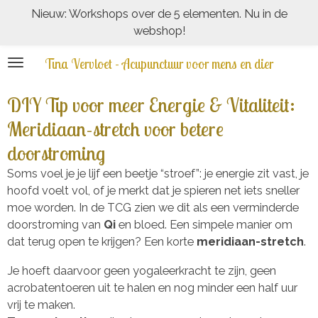
Nieuw: Workshops over de 5 elementen. Nu in de
Ga
webshop!
direct
naar
Tina Vervloet - Acupunctuur voor mens en dier
de
hoofdinhoud
DIY Tip voor meer Energie & Vitaliteit:
Meridiaan-stretch voor betere
doorstroming
Soms voel je je lijf een beetje “stroef”: je energie zit vast, je
hoofd voelt vol, of je merkt dat je spieren net iets sneller
moe worden. In de TCG zien we dit als een verminderde
doorstroming van
Qi
en bloed. Een simpele manier om
dat terug open te krijgen? Een korte
meridiaan-stretch
.
Je hoeft daarvoor geen yogaleerkracht te zijn, geen
acrobatentoeren uit te halen en nog minder een half uur
vrij te maken.