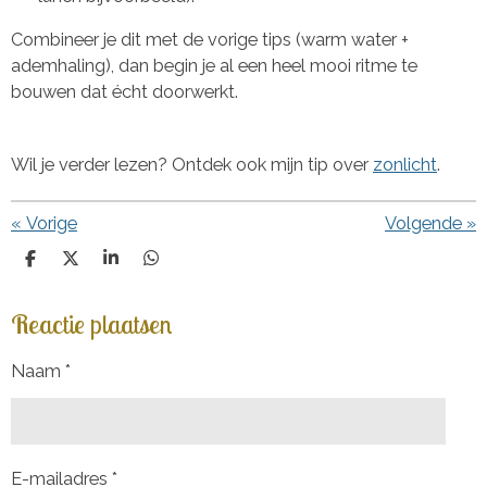
Combineer je dit met de vorige tips (warm water +
ademhaling), dan begin je al een heel mooi ritme te
bouwen dat écht doorwerkt.
Wil je verder lezen? Ontdek ook mijn tip over
zonlicht
.
«
Vorige
Volgende
»
D
D
S
D
e
e
h
e
l
e
a
l
Reactie plaatsen
e
l
r
e
n
e
n
Naam *
E-mailadres *