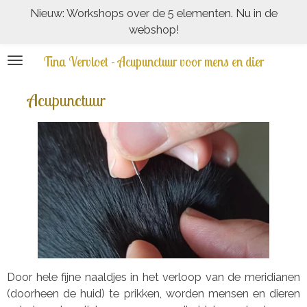
Nieuw: Workshops over de 5 elementen. Nu in de
Ga
webshop!
direct
naar
Tina Vervloet - Acupunctuur voor mens en dier
de
hoofdinhoud
Acupunctuur
Door hele fijne naaldjes in het verloop van de meridianen
(doorheen de huid) te prikken, worden mensen en dieren