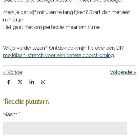
Merk je dat vijf minuten te lang lijken? Start dan met één
minuutje.
Het gaat niet om perfectie, maar om ritme.
Wil je verder lezen? Ontdek ook mijn tip over een
DIY
meridiaan-stretch voor een betere doorstroming
.
«
Vorige
Volgende
»
D
D
S
D
e
e
h
e
l
e
a
l
Reactie plaatsen
e
l
r
e
n
e
n
Naam *