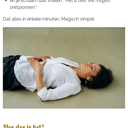
en je lichaam laat voelen:
“Het is oké. We mogen
ontspannen.”
Dat alles in enkele minuten. Magisch simpel.
Hoe doe je het?