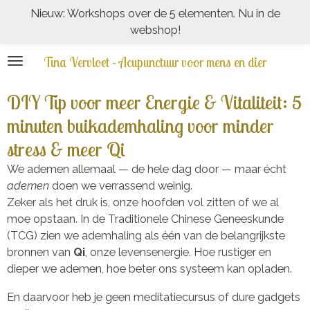
Nieuw: Workshops over de 5 elementen. Nu in de
Ga
webshop!
direct
naar
Tina Vervloet - Acupunctuur voor mens en dier
de
hoofdinhoud
DIY Tip voor meer Energie & Vitaliteit: 5
minuten buikademhaling voor minder
stress & meer Qi
We ademen allemaal — de hele dag door — maar écht
ademen
doen we verrassend weinig.
Zeker als het druk is, onze hoofden vol zitten of we al
moe opstaan. In de Traditionele Chinese Geneeskunde
(TCG) zien we ademhaling als één van de belangrijkste
bronnen van
Qi
, onze levensenergie. Hoe rustiger en
dieper we ademen, hoe beter ons systeem kan opladen.
En daarvoor heb je geen meditatiecursus of dure gadgets