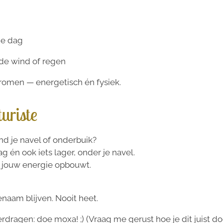
de dag
de wind of regen
romen — energetisch én fysiek.
uriste
nd je navel of onderbuik?
én ook iets lager, onder je navel.
st jouw energie opbouwt.
naam blijven. Nooit heet.
dragen: doe moxa! ;) (Vraag me gerust hoe je dit juist doet