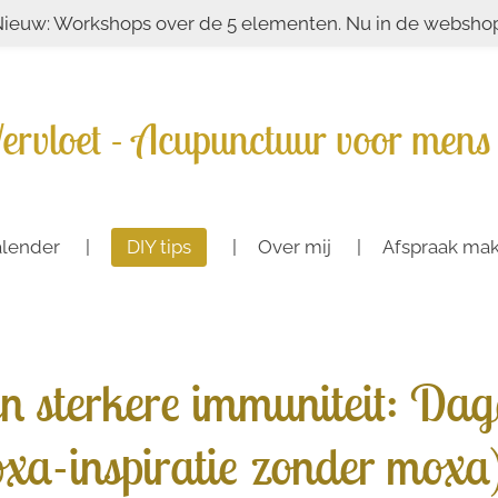
ieuw: Workshops over de 5 elementen. Nu in de websho
ervloet - Acupunctuur voor mens 
lender
DIY tips
Over mij
Afspraak ma
n sterkere immuniteit: Dage
xa-inspiratie zonder moxa