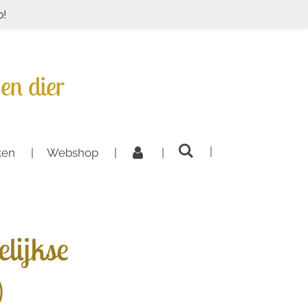
p!
en dier
ken
Webshop
lijkse
)