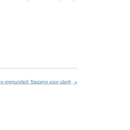
DIY Tip voor een sterkere immuniteit: Tapping voor sterke long-Qi
»