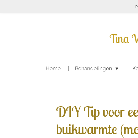
N
Ga
direct
naar
de
Tina V
hoofdinhoud
Home
Behandelingen
Ka
DIY Tip voor ee
buikwarmte (mo