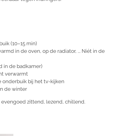
uik (10–15 min)
d in de oven, op de radiator, ... Niét in de
 in de badkamer)
ht verwarmt
e onderbuik bij het tv-kijken
in de winter
t evengoed zittend, lezend, chillend.