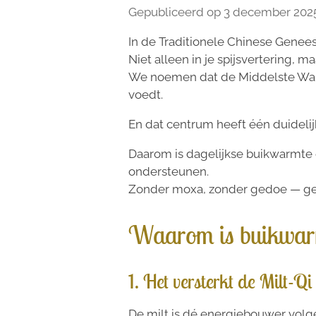
Gepubliceerd op 3 december 202
In de Traditionele Chinese Geneesk
Niet alleen in je spijsvertering, m
We noemen dat de Middelste Warme
voedt.
En dat centrum heeft één duideli
Daarom is dagelijkse buikwarmte
ondersteunen.
Zonder moxa, zonder gedoe — g
Waarom is buikwarm
1. Het versterkt de Milt-Qi
De milt is dé energiebouwer volg