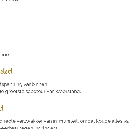
enorm.
elsel
ntspanning vanbinnen.
 de grootste saboteur van weerstand.
el
 directe verzwakker van immuniteit, omdat koude alles vas
erbaar tegen indringers.