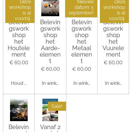
Deze
Nieuwe
Deze
workshop
datum: 5
workshop
is al
september!
is al
voorbij.
voorbij.
Belevin
Belevin
Belevin
Belevin
gswork
gswork
gswork
gswork
shop
shop
shop
shop
het
het
het
het
Houtele
Aarde-
Metaal
Vuurele
ment
elemen
elemen
ment
t
t
€ 60,00
€ 60,00
€ 60,00
€ 60,00
Houd mij op de hoogte
In winkelwagen
In winkelwagen
In winkelwa
Sale!
Belevin
Vanaf 2