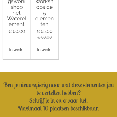
gswork
worksh
shop
ops de
het
5
Waterel
elemen
ement
ten
€ 60,00
€ 55,00
€ 60,00
In winkelwagen
In winkelwagen
Ben je nieuwsgierig naar wat deze elementen jou
te vertellen hebben?
Schrijf je in en ervaar het.
Maximaal 10 plaatsen beschikbaar.